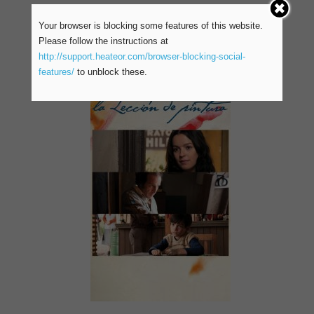
Your browser is blocking some features of this website.
Please follow the instructions at
http://support.heateor.com/browser-blocking-social-
9/26/2020 – Chile
features/
to unblock these.