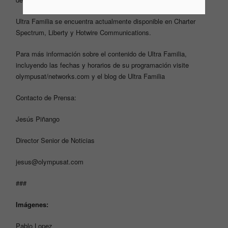
Ultra Familia se encuentra actualmente disponible en Charter
Spectrum, Liberty y Hotwire Communications.
Para más información sobre el contenido de Ultra Familia,
incluyendo las fechas y horarios de su programación visite
olympusat/networks.com
y el
blog de Ultra Familia
Contacto de Prensa:
Jesús Piñango
Director Senior de Noticias
jesus@olympusat.com
###
Imágenes:
Pablo Lopez