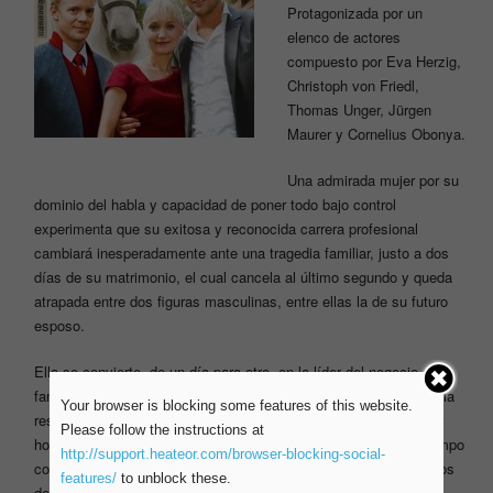
Protagonizada por un
elenco de actores
compuesto por Eva Herzig,
Christoph von Friedl,
Thomas Unger, Jürgen
Maurer y Cornelius Obonya.
Una admirada mujer por su
dominio del habla y capacidad de poner todo bajo control
experimenta que su exitosa y reconocida carrera profesional
cambiará inesperadamente ante una tragedia familiar, justo a dos
días de su matrimonio, el cual cancela al último segundo y queda
atrapada entre dos figuras masculinas, entre ellas la de su futuro
esposo.
Ella se convierte, de un día para otro, en la líder del negocio
familiar, la jefa de cientos de trabajadores. Tendrá que enfrentar la
Your browser is blocking some features of this website.
resiliencia de ser la cabeza de un imperio dominado siempre por
Please follow the instructions at
hombres. Ella no puede esperar menos – es una ejecutiva a tiempo
http://support.heateor.com/browser-blocking-social-
completo, sólo que no tendrá nada bajo control y estará muy lejos
features/
to unblock these.
de tener una vida normal.