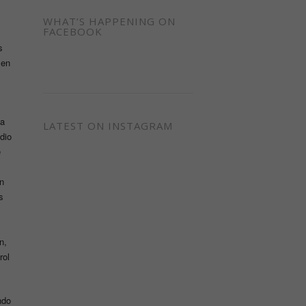
WHAT’S HAPPENING ON
FACEBOOK
s
 en
 a
LATEST ON INSTAGRAM
dio
e
n
s
n,
rol
ndo