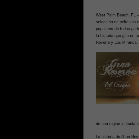
West Palm Beach, FL – 2
selección de películas 
populares de todas part
la historia que gira en 
Reverte y Los Miranda.
de una región vinícola 
La historia de Gran Rese