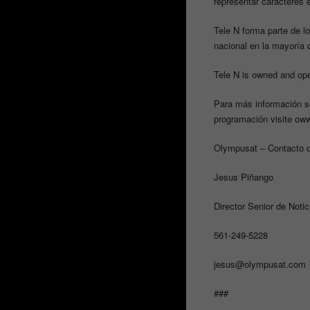
representar caracteres e
Tele N forma parte de l
nacional en la mayoría 
Tele N is owned and ope
Para más información so
programación visite o
ww
Olympusat – Contacto 
Jesus Piñango
Director Senior de Notic
561-249-5228
jesus@olympusat.com
###