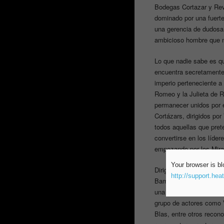
Bodegas Cortazar y Reve
dominado por una fuerte
una gerencia de dudosa r
ambicioso hombre que no
Lo que nadie sabe es qu
encuentra secretamente
imperio perteneciente a
Romeo y la Julieta de R
permanecer unidos por e
Cortázars, dirigidos por
todos aquellas que pre
convertirse en los lídere
empezando por los Mir
Your browser is bl
Dirigida por Antonio He
http://support.hea
Bambú Producciones y 
una hora de duración cu
grupo de actores como V
Blas, entre otros reco