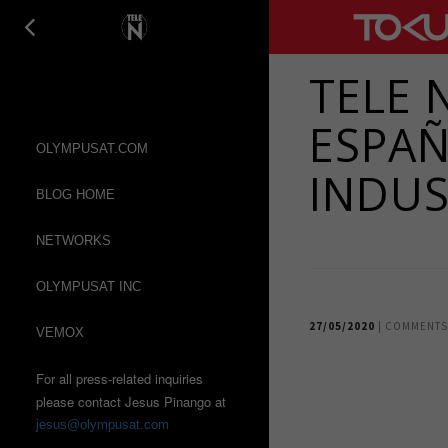
Tele N
TOKU
TELE 
ESPAÑ
OLYMPUSAT.COM
INDUS
BLOG HOME
NETWORKS
OLYMPUSAT INC
27/05/2020
| COMMENTS
VEMOX
For all press-related inquiries
please contact Jesus Pinango at
jesus@olympusat.com