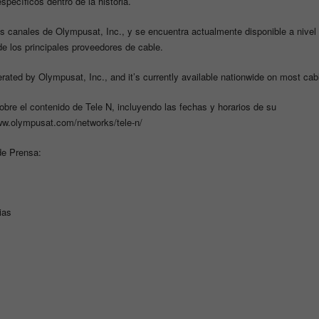
specíficos dentro de la historia.
os canales de Olympusat, Inc., y se encuentra actualmente disponible a nivel
de los principales proveedores de cable.
rated by Olympusat, Inc., and it’s currently available nationwide on most cab
bre el contenido de Tele N, incluyendo las fechas y horarios de su
w.olympusat.com/networks/tele-n/
de Prensa:
ias