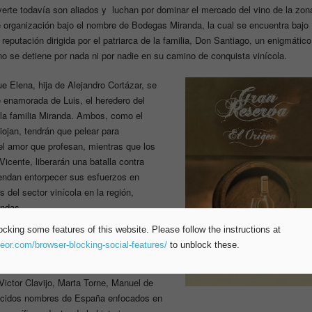
rte todavía son aliados y luchan por dominar el mercado del vino de la zon
 organización bajo el nombre de Bodegas Miranda, la cual se encuentra bajo
eputación dirigida por el patriarca de la familia, Don Santiago, un enigmático
 se detiene por nada ni por nadie en su camino de conquista vinícola.
e Elena, hija de Alejandro Cortázar, se
 enamorada de Luis, el heredero del
 la familia Miranda. Ambos, como el
iojan, tendrán que pelear para
l amor que profesan, mientras que los
 Vicente, liberarán una batalla contra
tendan entorpecer sus esfuerzos en
s del sector vinícola en la región,
andas.
ocking some features of this website. Please follow the instructions at
rnandez y producida por
teor.com/browser-blocking-social-features/
to unblock these.
RTVE, cada uno de los 82 episodios de
enta con la participación de un talentoso
ictor Clavijo, Marta Torne, Manuel de
nocidos nombres de España enfocados en