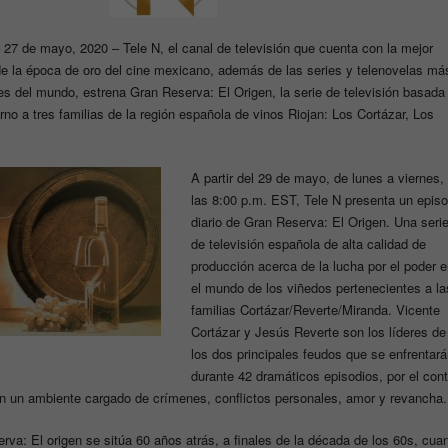
7 de mayo, 2020 – Tele N, el canal de televisión que cuenta con la mejor
de la época de oro del cine mexicano, además de las series y telenovelas má
es del mundo, estrena Gran Reserva: El Origen, la serie de televisión basada
torno a tres familias de la región española de vinos Riojan: Los Cortázar, Los
A partir del 29 de mayo, de lunes a viernes,
las 8:00 p.m. EST, Tele N presenta un episo
diario de Gran Reserva: El Origen. Una seri
de televisión española de alta calidad de
producción acerca de la lucha por el poder e
el mundo de los viñedos pertenecientes a la
familias Cortázar/Reverte/Miranda. Vicente
Cortázar y Jesús Reverte son los líderes de
los dos principales feudos que se enfrentará
durante 42 dramáticos episodios, por el cont
en un ambiente cargado de crímenes, conflictos personales, amor y revancha.
rva: El origen se sitúa 60 años atrás, a finales de la década de los 60s, cua