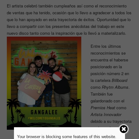
El artista celebró también cumpleaños así como el reconocimiento
de ventas que ha tenido, ocasión que lo llevo a agradecer a todos los
que lo han apoyado en esta trayectoria de éxitos. Oportunidad que lo
llevo a compartir con los presentes anécdotas del trabajo en este
nuevo disco tanto como la inspiración que lo llevó a materializarlo.
Entre los últimos
reconocimientos se
encuentra el haberse
posicionado en la
posición número 2 en
la cartelera
Billboard
como
Rhytm Albums
.
También fue
galardonado con el
Premios Heat
como
Artista Innovador
debido a su trayectoria
en el mundo musical.
Your browser is blocking some features of this website.