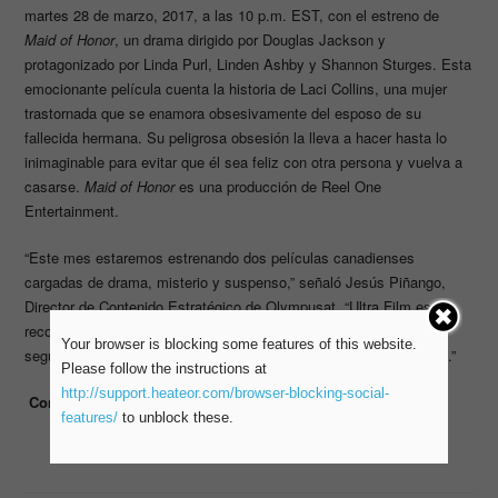
martes 28 de marzo, 2017, a las 10 p.m. EST, con el estreno de
Maid of Honor
, un drama dirigido por Douglas Jackson y
protagonizado por Linda Purl, Linden Ashby y Shannon Sturges. Esta
emocionante película cuenta la historia de Laci Collins, una mujer
trastornada que se enamora obsesivamente del esposo de su
fallecida hermana. Su peligrosa obsesión la lleva a hacer hasta lo
inimaginable para evitar que él sea feliz con otra persona y vuelva a
casarse.
Maid of Honor
es una producción de Reel One
Entertainment.
“Este mes estaremos estrenando dos películas canadienses
cargadas de drama, misterio y suspenso,” señaló Jesús Piñango,
Director de Contenido Estratégico de Olympusat. “Ultra Film es
reconocido por la calidad de sus películas, es por esto que estoy
Your browser is blocking some features of this website.
seguro de que
Obsession
y
Maid of Honor
van a ser un gran éxito.”
Please follow the instructions at
http://support.heateor.com/browser-blocking-social-
Contacto de Prensa
: Jesús Piñango
features/
to unblock these.