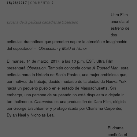
15/03/2017
| COMMENTS:
0
|
Ultra Film
anuncia el
Escena de la película canadiense
Obsession
estreno de
dos
películas dramáticas que prometen captar la atención e imaginación
del espectador –
Obsession
y
Maid of Honor.
El martes, 14 de marzo, 2017, a las 10 p.m. EST, Ultra Film
presentará
Obsession
. También conocida como
A Trusted Man
, esta
película narra la historia de Sonia Paston, una mujer ambiciosa que,
por motivos de trabajo, decide mudarse de la ciudad de Nueva York
hacia un pequeño pueblo en el estado de Massachusetts. Sin
embargo, una persona de su pasado no está dispuesta a dejarla ir
tan fácilmente.
Obsession
es una producción de Daro Film, dirigida
por George Erschbamer y protagonizada por Charisma Carpenter,
Dylan Neal y Nicholas Lea.
El drama
continúa el