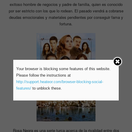
exitoso hombre de negocios y padre de familia, quien es conocido
por ser estricto con los que lo rodean. El pasado vendrá a cobrarse
deudas emocionales y materiales pendientes por conseguir fama y
fortuna.
Your browser is blocking some features of this website.
Please follow the instructions at
http://support.heateor.com/browser-blocking-social-
features/
to unblock these.
Rosa Negra es una serie turca acerca de la rivalidad entre dos